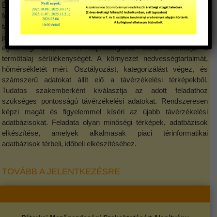
Értelmezi és kiértékeli az analóg és digitális, földi, légi és űr
felvételeket. Távérzékelési szoftvereket kezel. Földi és légi
távérzékelési felvételeket készít. Elő-feldolgozást végez, illetve
javítja a távérzékelési adatokat. Meghatározza a növények
egészségi állapotát. A képfeldolgozás során kimutatja a
termőtalaj sérülékenységét. A környezet nedvességtartalmát,
hőmérsékletét méri. Osztályozást, kategorizálást végez, és
számszerű adatokat állít elő a távérzékelési térképekből.
Tudatos szakemberként kiválasztja az adott feladathoz
szükséges pontosságú távérzékelési adatokat. Rendszeresen
képzi magát és figyelemmel kíséri az újabb távérzékelési
adatbázisokat. Feladata olyan minőségi térképek, adatbázisok
elkészítése, amelyek alkalmasak piaci térinformatikai
adatbázisok térbeli, időbeli elkészítéséhez.
TOVÁBB A JELENTKEZÉSRE