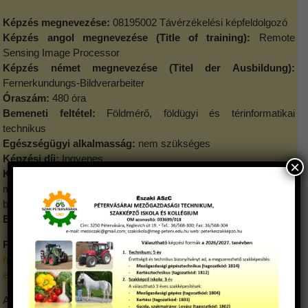
Képzés megnevezése:
08195002 Távérzékelési képfeldolgozó
Képzés angol megnevezése (Title of training):
Remote
Sensing Image Processor
Képzés német megnevezése (Titel der Ausbildung):
Fernerkundungs-Bildverarbeiter
Óraszám:
480 óra
Bemeneti feltétel:
Földmérő, földügyi és térinformatikai
technikus
Egészségügyi alkalmasság:
nem szükséges
Képzési díj:
Ingyenes
×
Képzést igazoló dokumentum:
A képzés tanúsítvánnyal zárul,
melynek birtokában képesítő vizsga tehető és képesítő
bizonyítvány szerezhető.
Egyéb információ:
A szakmai anyagot a képző biztosítja.
Programkövetelmény
https://api.ikk.hu/storage/uploads/files/08195002_taverzekelesi_k
epfeldolgozo_pdf-1608555655587.pdf
A távérzékelési képfeldolgozó tematikus térképeket állít elő.