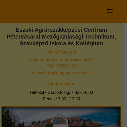
Északi Agrárszakképzési Centrum
Pétervásárai Mezőgazdasági Technikum,
Szakképző Iskola és Kollégium
OM:033699/018
3250 Pétervására, Keglevich út 19.
Tel.: 36/568-300
szakiskola@meg-peterv.edu.hu
Nyitva tartás:
Hétfőtől - Csütörtökig: 7:30 - 16:00
Péntek: 7:30 - 13:30