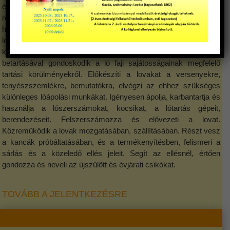
és hobbiistállók, versenypályák. Elvégzi az istállómunkákat,
rendben tartja a lovat és annak környezetét. A kor- és
hasznosítási csoport igényeinek megfelelően takarmányozza a
lovakat. Kialakítja, gondozza és karbantartja a legelőt. A
környezet- állat- és munkavédelmi védelmi szabályok
betartásával gondoskodik a ló faji sajátosságainak megfelelő
tartási körülményekről. Előkészíti a lovakat a versenyekre,
tenyészszemlékre, bemutatókra, elvégzi az ehhez szükséges
különleges lóápolási munkákat. Igényesen ápolja, karbantartja és
használja a lószerszámokat, kocsikat, a lótartás gépeit,
berendezéseit. Felszerszámozza és elővezeti a lovat.
Közreműködik a lovak mozgatásában, szállításában. Részt vesz
a kancák próbáltatásában, és a termékenyítésben, felismeri a
sárlás és a közeledő ellés jeleit. Segít az ellésnél, értően
gondozza és neveli az újszülött és évjárati csikókat.
TOVÁBB A JELENTKEZÉSRE