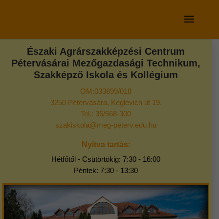
Északi Agrárszakképzési Centrum
Pétervásárai Mezőgazdasági Technikum,
Szakképző Iskola és Kollégium
OM:033699/018
3250 Pétervására, Keglevich út 19.
Tel.: 36/568-300
szakiskola@meg-peterv.edu.hu
Nyitva tartás:
Hétfőtől - Csütörtökig: 7:30 - 16:00
Péntek: 7:30 - 13:30