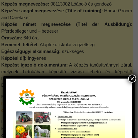
Képzés megnevezése:
08113002 Lóápoló és gondozó
Képzése angol megnevezése (Title of training):
Horse Groom
and Caretaker
Képzés német megnevezése (Titel der Ausbildung)
:
Pferdepfleger und – betreuer
Óraszám:
640 óra
Bemeneti feltétel:
Alapfokú iskolai végzettség
Egészségügyi alkalmasság:
szükséges
Képzési díj:
Ingyenes
Képzést igazoló dokumentum:
A képzés tanúsítvánnyal zárul,
melynek birtokában képesítő vizsga tehető és képesítő
×
bizonyítvány szerezhető.
Egyéb információ:
A szakmai anyagot a képző biztosítja.
Programkövetelmény
https://api.ikk.hu/storage/uploads/files/08113002_loapolo_es_gon
dozo_pdf-1608555539230.pdf
Lóápoló – gondozó feladata a lóféle egyedek gondozása, ellátása
különböző lótartó és –képző helyeken, mint például ménesek,
csikónevelő telepek, méntelepek, fedeztetési állomások, sport-