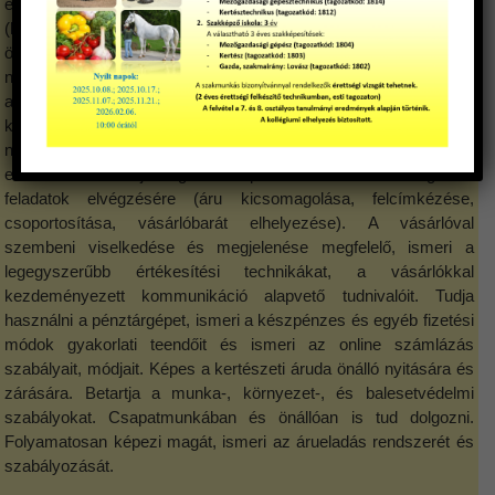
és szabad gyökerű illetve gyökér nélküli vágott élő növényekkel
(karácsonyi fenyő, fenyőágak, stb.), és ezek nevelésével
összefüggő eszközökkel, anyagokkal dolgozik, ezért a
növények tulajdonságainak ismerete, valamint a növénynevelés
anyagainak, eszközeinek felhasználásának ismerete alapvető a
kertészeti árudai tevékenység szakszerű elvégzéséhez. A
növényeket megfelelően kezeli, ápolja. Az áruátvételt, leltározást
előírás szerint tudja végezni. Képes az értékesítést megelőző
feladatok elvégzésére (áru kicsomagolása, felcímkézése,
csoportosítása, vásárlóbarát elhelyezése). A vásárlóval
szembeni viselkedése és megjelenése megfelelő, ismeri a
legegyszerűbb értékesítési technikákat, a vásárlókkal
kezdeményezett kommunikáció alapvető tudnivalóit. Tudja
használni a pénztárgépet, ismeri a készpénzes és egyéb fizetési
módok gyakorlati teendőit és ismeri az online számlázás
szabályait, módjait. Képes a kertészeti áruda önálló nyitására és
zárására. Betartja a munka-, környezet-, és balesetvédelmi
szabályokat. Csapatmunkában és önállóan is tud dolgozni.
Folyamatosan képezi magát, ismeri az árueladás rendszerét és
szabályozását.