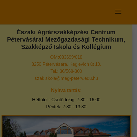
Északi Agrárszakképzési Centrum
Pétervásárai Mezőgazdasági Technikum,
Szakképző Iskola és Kollégium
OM:033699/018
3250 Pétervására, Keglevich út 19.
Tel.: 36/568-300
szakiskola@meg-peterv.edu.hu
Nyitva tartás:
Hétfőtől - Csütörtökig: 7:30 - 16:00
Péntek: 7:30 - 13:30