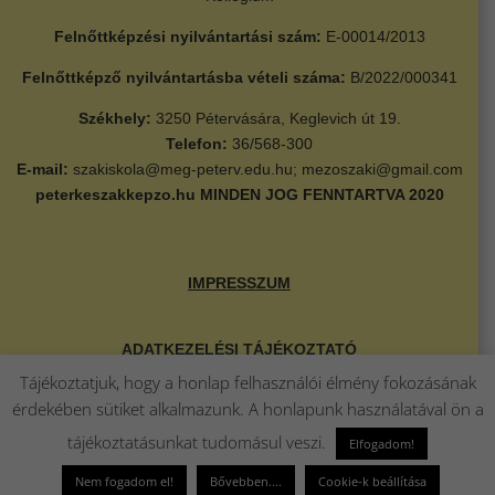
Felnőttképzési nyilvántartási szám:
E-00014/2013
Felnőttképző nyilvántartásba vételi száma:
B/2022/000341
Székhely:
3250 Pétervására, Keglevich út 19.
Telefon:
36/568-300
E-mail:
szakiskola@meg-peterv.edu.hu; mezoszaki@gmail.com
peterkeszakkepzo.hu
MINDEN JOG FENNTARTVA 2020
IMPRESSZUM
ADATKEZELÉSI TÁJÉKOZTATÓ
Tájékoztatjuk, hogy a honlap felhasználói élmény fokozásának
érdekében sütiket alkalmazunk. A honlapunk használatával ön a
TÁRHELY SZOLGÁLTATÓ
tájékoztatásunkat tudomásul veszi.
Elfogadom!
Design:
Weboldal készítés Eger
Nem fogadom el!
Bővebben....
Cookie-k beállítása