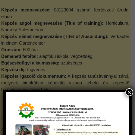
Képzés megnevezése:
08123004 számú Kertészeti árudai
eladó
Képzés angol megnevezése (Title of training):
Horticultural
Nursery Salesperson
Képzés német megnevezése (Titel of Ausbildung):
Verkaufer
in einem Gartencenter
Óraszám:
600 óra
Bemeneti feltétel:
alapfokú iskolai végzettség
Egészségügyi alkalmasság:
szükséges
Képzési díj:
Ingyenes
Képzést igazoló dokumentum:
A képzés tanúsítvánnyal zárul,
melynek birtokában képesítő vizsga tehető és képesítő
bizonyítvány szerezhető.
×
–
Egyéb információ:
A szakmai anyagot a képző biztosítja.
–
Képzési és kimeneti követelmény:
https://api.ikk.hu/v1/media/4013
A Kertészeti árudai eladó munkája során cserepes, konténeres