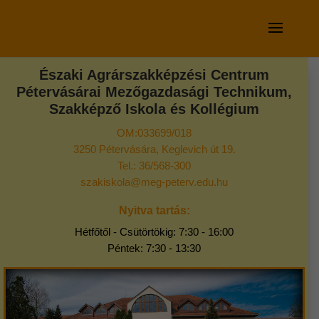
Északi Agrárszakképzési Centrum
Pétervásárai Mezőgazdasági Technikum,
Szakképző Iskola és Kollégium
OM:033699/018
3250 Pétervására, Keglevich út 19.
Tel.: 36/568-300
szakiskola@meg-peterv.edu.hu
Nyitva tartás:
Hétfőtől - Csütörtökig: 7:30 - 16:00
Péntek: 7:30 - 13:30