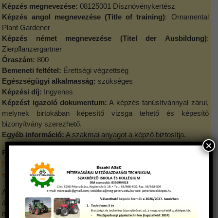
Képzés megnevezése:
08125001 Dísznövénykertész
Képzés angol megnevezése (Title of training)
: Ornamental
Plant Gardener
Képzés német megnevezése (Titel der Ausbildung)
:
Zierpflanzergartner
Óraszám:
800
Bemeneti feltétel:
Érettségi végzettség
Egészségügyi alkalmasság:
szükséges
Képzési díj:
Ingyenes
Képzést igazoló dokumentum:
A képzés tanúsítvánnyal zárul,
melynek birtokában képesítő vizsga tehető és képesítő
bizonyítvány szerezhető.
Egyéb információ:
A szakmai anyagot a képző biztosítja.
×
Programkövetelmény
https://api.ikk.hu/storage/uploads/files/08125001_disznovenykert
esz_pkpdf-1610106415758.pdf
A dísznövénykertész szakember a mezőgazdaság és erdészet
ágazatán belül faj és fajtaismerettel rendelkezik, önállóan
megtervezi, illetve megszervezi a dísznövények (egynyári-,