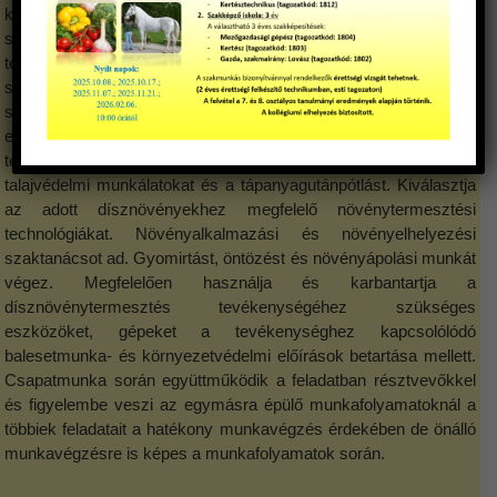
kétnyári-, évelő dísznövények, az örökzöld és lombhullató fás
szárú dísznövények, valamint növényházi dísznövények)
termesztési és értékesítési folyamatait. Tudatos szakemberként
számításokat végez, számításai során ismeri a szakmai
szoftverek használatát. A dísznövények szaporítási feladatait
ellátja, előkészíti a szaporítóanyagot, elvégzi a növények
telepítését, illetve az ahhoz szükséges talajelőkészítési és
talajvédelmi munkálatokat és a tápanyagutánpótlást. Kiválasztja
az adott dísznövényekhez megfelelő növénytermesztési
technológiákat. Növényalkalmazási és növényelhelyezési
szaktanácsot ad. Gyomirtást, öntözést és növényápolási munkát
végez. Megfelelően használja és karbantartja a
dísznövénytermesztés tevékenységéhez szükséges
eszközöket, gépeket a tevékenységhez kapcsolólódó
balesetmunka- és környezetvédelmi előírások betartása mellett.
Csapatmunka során együttműködik a feladatban résztvevőkkel
és figyelembe veszi az egymásra épülő munkafolyamatoknál a
többiek feladatait a hatékony munkavégzés érdekében de önálló
munkavégzésre is képes a munkafolyamatok során.