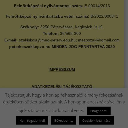
Felnőttképzési nyilvántartási szám:
E-00014/2013
Felnőttképző nyilvántartásba vételi száma:
B/2022/000341
Székhely:
3250 Pétervására, Keglevich út 19.
Telefon:
36/568-300
E-mail:
szakiskola@meg-peterv.edu.hu; mezoszaki@gmail.com
peterkeszakkepzo.hu
MINDEN JOG FENNTARTVA 2020
IMPRESSZUM
ADATKEZELÉSI TÁJÉKOZTATÓ
Tájékoztatjuk, hogy a honlap felhasználói élmény fokozásának
érdekében sütiket alkalmazunk. A honlapunk használatával ön a
TÁRHELY SZOLGÁLTATÓ
tájékoztatásunkat tudomásul veszi.
Elfogadom!
Design:
Weboldal készítés Eger
Nem fogadom el!
Bővebben....
Cookie-k beállítása