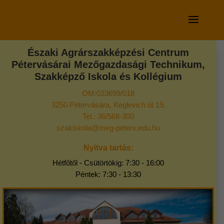
Északi Agrárszakképzési Centrum
Pétervásárai Mezőgazdasági Technikum,
Szakképző Iskola és Kollégium
OM:033699/018
3250 Pétervására, Keglevich út 19.
Tel.: 36/568-300
szakiskola@meg-peterv.edu.hu
Nyitva tartás:
Hétfőtől - Csütörtökig: 7:30 - 16:00
Péntek: 7:30 - 13:30