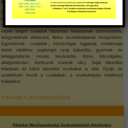
leírása:
Családellátóként elsődleges feladata saját háztartásának
vezetése, családjának ellátása, gyermekeinek nevelése,
gondozása, beteg családtagjainak ápolása. Ismeretei birtokában
képes idegen családok háztartási feladatainak szervezésére,
felügyeletének ellátására, illetve részfeladatainak elvégzésére.
Egyéneknek, családok-, közösségek tagjainak mindennapi
életük viteléhez segítséget nyújt (takarítás, gyermek- és
beteggondozás, mosás, bevásárlás, főzés, felszolgálás,
állatgondozási-, kertészeti munkák stb.). Saját takarítási
feladatain túl külső takarítási munkákat is ellát. Gyűjti, és
szelektíven kezeli a családban, a munkahelyén keletkező
hulladékot.
TOVÁBB A JELENTKEZÉSRE
Péterkei Mezőgazdasági Szakoktatásért Alapítvány