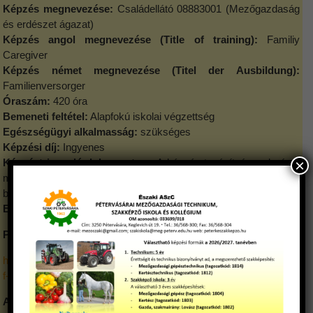
Képzés megnevezése:
Családellátó 08883001 (Mezőgazdaság
és erdészet ágazat)
Képzés angol megnevezése (Title of training):
Familiy
Caregiver
Képzés német megnevezése (Titel der Ausbildung):
Familienversorger
Óraszám:
420 óra
Bemeneti feltétel:
Alapfokú iskolai végzettség
Egészségügyi alkalmasság:
szükséges
Képzési díj:
Ingyenes
Képzést igazoló dokumentum:
A képzés tanúsítvánnyal zárul,
×
melynek birtokában képesítő vizsga tehető és képesítő
bizonyítvány szerezhető.
Egyéb információ:
A szakmai anyagot a képző biztosítja.
Programkövetelmény:
https://api.ikk.hu/storage/uploads/files/08883001_csaladellato_pd
f-1608624640747.pdf
A Családellátó részszakképesítés munkaterületének rövid