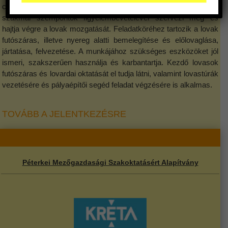
céljának szemelőtt tartásával, az etikai, állategészségügyi és
szakmai szempontok figyelembevételével szervezi meg és
hajtja végre a lovak mozgatását. Feladatköréhez tartozik a lovak
futószáras, illetve nyereg alatti bemelegítése és előlovaglása,
jártatása, felvezetése. A munkájához szükséges eszközöket jól
ismeri, szakszerűen használja és karbantartja. Kezdő lovasok
futószáras és lovardai oktatását el tudja látni, valamint lovastúrák
vezetésére és pályaépítői segéd feladat végzésére is alkalmas.
TOVÁBB A JELENTKEZÉSRE
Péterkei Mezőgazdasági Szakoktatásért Alapítvány