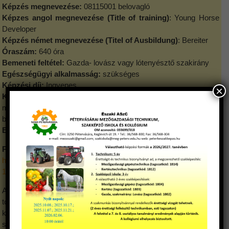
Képzés megnevezése:
08115001 belovagló
Képzes angol megnevezése (Title of training)
: Young Horse
Developer
Képzés német megnevezése (Titel of Ausbildung)
: Bereiter
Óraszám:
640 óra
Bemeneti feltétel:
Gazda- lovász vagy lótenyésztő szakirány
Egészségügyi alkalmasság:
szükséges
Képzési díj:
Ingyenes
×
Képzést igazoló dokumentum:
A képzés tanúsítvánnyal zárul,
melynek birtokában képesítő vizsga tehető és képesítő
bizonyítvány szerezhető.
Egyéb információ:
A szakmai anyagot a képző biztosítja.
Programkövetelmény
https://api.ikk.hu/storage/uploads/files/08115001_belovaglo_pdf-
1608555579820.pdf
A belovagló legfőbb feladata a lovak kiképzése és
továbbképzése, korrigálása és bemutatása a díjlovaglásban
könnyű/közép osztályú, díjugratásban stílus, valamint lovastusa
szakág kezdő képzettségi szintjéig. A rábízott lovak képzési