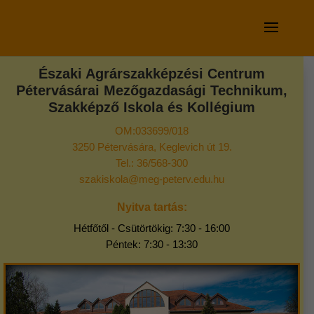
Északi Agrárszakképzési Centrum
Pétervásárai Mezőgazdasági Technikum,
Szakképző Iskola és Kollégium
OM:033699/018
3250 Pétervására, Keglevich út 19.
Tel.: 36/568-300
szakiskola@meg-peterv.edu.hu
Nyitva tartás:
Hétfőtől - Csütörtökig: 7:30 - 16:00
Péntek: 7:30 - 13:30