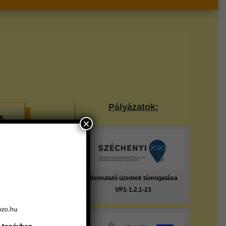
Pályázatok:
s
×
bben
Bemutató üzemek támogatása
VP1-1.2.1-23
s