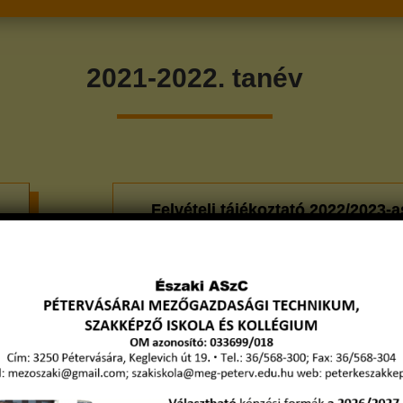
2021-2022. tanév
Felvételi tájékoztató 2022/2023-a
tanév
en
bőve
Felvételi tájékoztató 2021/2022-e
tanév