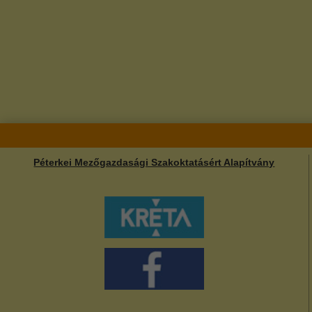
Péterkei Mezőgazdasági Szakoktatásért Alapítvány