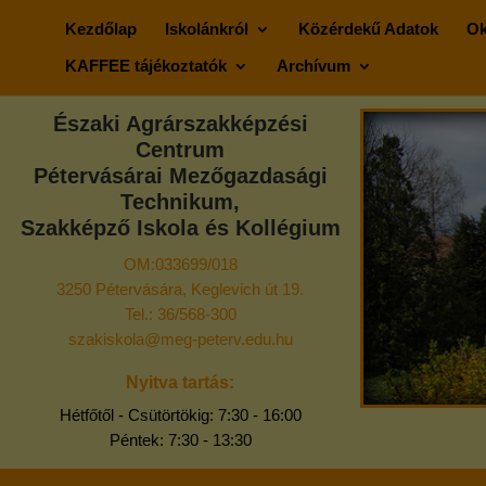
Kezdőlap
Iskolánkról
Közérdekű Adatok
Ok
KAFFEE tájékoztatók
Archívum
Északi Agrárszakképzési
Centrum
Pétervásárai Mezőgazdasági
Technikum,
Szakképző Iskola és Kollégium
OM:033699/018
3250 Pétervására, Keglevich út 19.
Tel.: 36/568-300
szakiskola@meg-peterv.edu.hu
Nyitva tartás:
Hétfőtől - Csütörtökig: 7:30 - 16:00
Péntek: 7:30 - 13:30