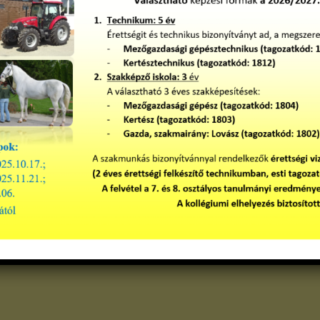
en
bőve