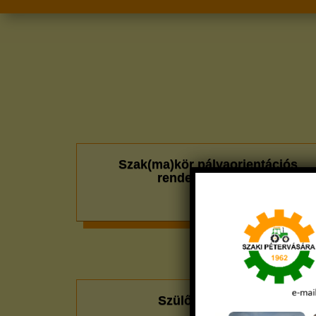
Szak(ma)kör pályaorientációs
rendezvény 2022
bővebb
Szülői értekezlet